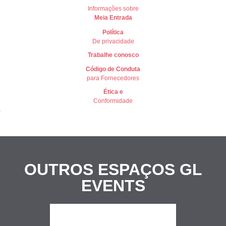
Informações sobre
Meia Entrada
Política
De privacidade
Trabalhe conosco
Có
digo de Conduta
para Fornecedores
Ética e
Conformidade
OUTROS ESPAÇOS
GL
EVENTS