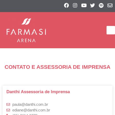
CONTATO E ASSESSORIA DE IMPRENSA
Danthi Assessoria de Imprensa
paula@danthi.com.br
ediane@danthi.com.br