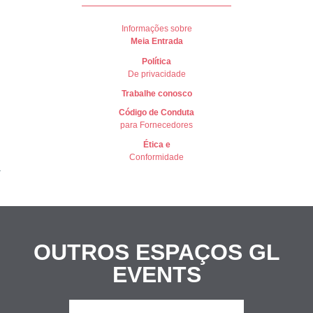
Informações sobre
Meia Entrada
Política
De privacidade
Trabalhe conosco
Có
digo de Conduta
para Fornecedores
Ética e
Conformidade
OUTROS ESPAÇOS
GL
EVENTS