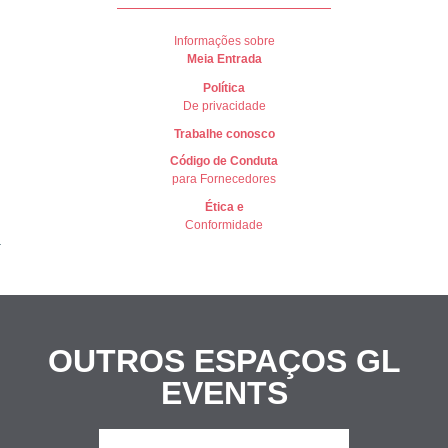
Informações sobre
Meia Entrada
Política
De privacidade
Trabalhe conosco
Có
digo de Conduta
para Fornecedores
Ética e
Conformidade
OUTROS ESPAÇOS
GL
EVENTS