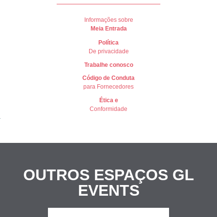
Informações sobre
Meia Entrada
Política
De privacidade
Trabalhe conosco
Có
digo de Conduta
para Fornecedores
Ética e
Conformidade
OUTROS ESPAÇOS
GL
EVENTS