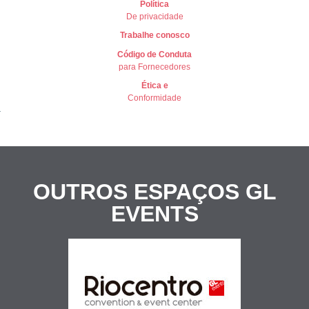
Política
De privacidade
Trabalhe conosco
Có
digo de Conduta
para Fornecedores
Ética e
Conformidade
OUTROS ESPAÇOS
GL
EVENTS