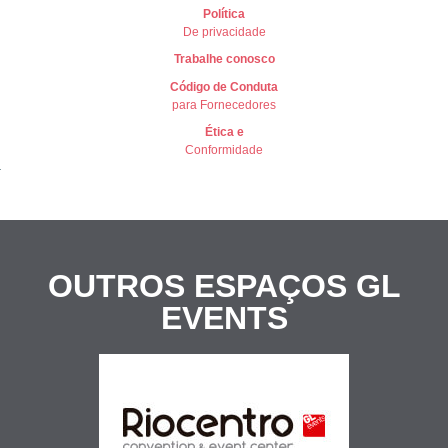
Política
De privacidade
Trabalhe conosco
Có
digo de Conduta
para Fornecedores
Ética e
Conformidade
OUTROS ESPAÇOS
GL
EVENTS