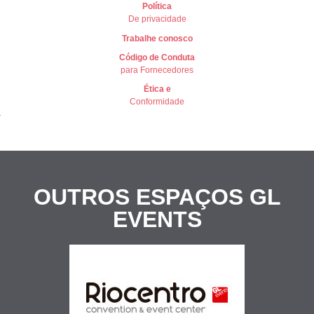
Política
De privacidade
Trabalhe conosco
Có
digo de Conduta
para Fornecedores
Ética e
Conformidade
OUTROS ESPAÇOS
GL
EVENTS