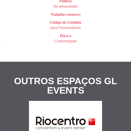
Política
De privacidade
Trabalhe conosco
Có
digo de Conduta
para Fornecedores
Ética e
Conformidade
OUTROS ESPAÇOS
GL
EVENTS